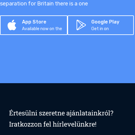
separation for Britain there is a one
App Store
Google Play
Available now on the
Get in on
Értesülni szeretne ajánlatainkról?
Iratkozzon fel hírlevelünkre!