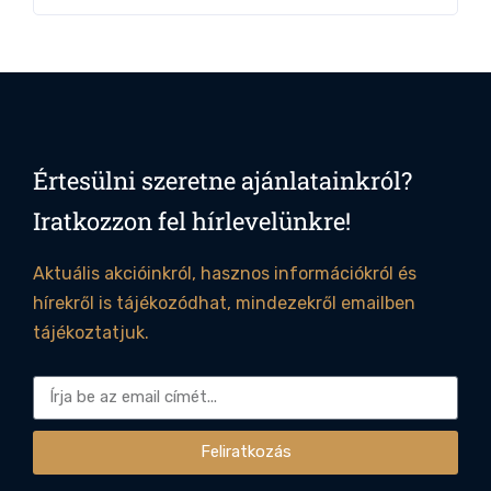
Értesülni szeretne ajánlatainkról?
Iratkozzon fel hírlevelünkre!
Aktuális akcióinkról, hasznos információkról és
hírekről is tájékozódhat, mindezekről emailben
tájékoztatjuk.
Feliratkozás
Alternative: