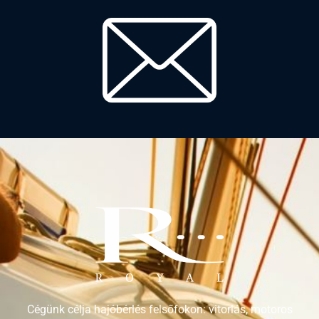
Cégünk célja hajóbérlés felsőfokon: vitorlás, motoros