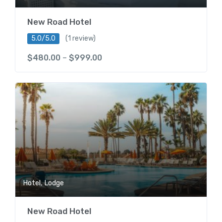
New Road Hotel
5.0/5.0
(1 review)
$
480.00
–
$
999.00
,
Hotel
Lodge
New Road Hotel