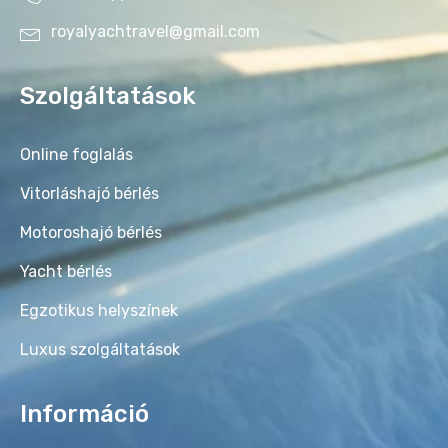
royalyachtravel@gmail.com
Szolgáltatások
Online foglalás
Vitorláshajó bérlés
Motoroshajó bérlés
Yacht bérlés
Egzotikus helyszínek
Luxus szolgáltatások
Információ