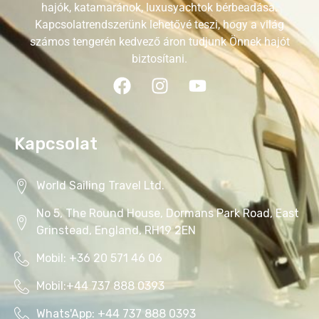
hajók, katamaránok, luxusyachtok bérbeadása.
Kapcsolatrendszerünk lehetővé teszi, hogy a világ
számos tengerén kedvező áron tudjunk Önnek hajót
biztosítani.
Kapcsolat
World Sailing Travel Ltd.
No 5, The Round House, Dormans Park Road, East
Grinstead, England, RH19 2EN
Mobil: +36 20 571 46 06‬
Mobil:+44 737 888 0393‬
Whats'App: +44 737 888 0393‬