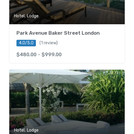
,
Hotel
Lodge
Park Avenue Baker Street London
4.0/5.0
(1 review)
$
480.00
–
$
999.00
,
Hotel
Lodge