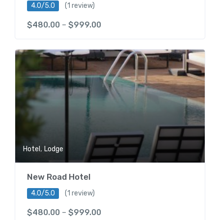
4.0/5.0
(1 review)
$
480.00
–
$
999.00
,
Hotel
Lodge
New Road Hotel
4.0/5.0
(1 review)
$
480.00
–
$
999.00