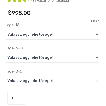
(
1
vásárlói értékelés)
$
995.00
Clear
age-18
age-6-17
age-0-5