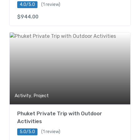
4.0/5.0
(1 review)
$
944.00
,
Activity
Project
Phuket Private Trip with Outdoor
Activities
5.0/5.0
(1 review)