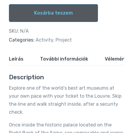
Kosárba teszem
Alternative:
SKU:
N/A
Categories:
Activity
,
Project
Leírás
További információk
Vélemények 
Description
Explore one of the world’s best art museums at
your own pace with your ticket to the Louvre. Skip
the line and walk straight inside, after a security
check.
Once inside the historic palace located on the
Right Bank of the Seine, see unmissable and iconic