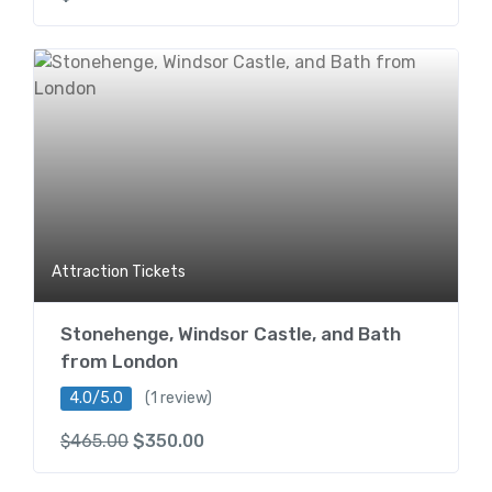
Attraction Tickets
Stonehenge, Windsor Castle, and Bath
from London
4.0/5.0
(1 review)
$
465.00
$
350.00