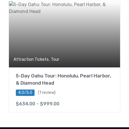
,
Attraction Tickets
Tour
5-Day Oahu Tour: Honolulu, Pearl Harbor,
& Diamond Head
4.0/5.0
(1 review)
$
634.00
–
$
999.00