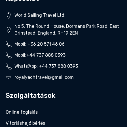
World Sailing Travel Ltd.
No 5, The Round House, Dormans Park Road, East
Grinstead, England, RH19 2EN
Mobil: +36 20 571 46 06‬
Mobil:+44 737 888 0393‬
Whats'App: +44 737 888 0393‬
royalyachtravel@gmail.com
Szolgáltatások
Online foglalás
Vitorláshajó bérlés