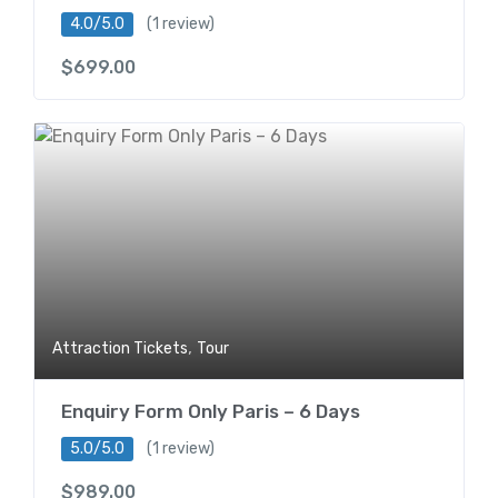
4.0/5.0
(1 review)
$
699.00
,
Attraction Tickets
Tour
Enquiry Form Only Paris – 6 Days
5.0/5.0
(1 review)
$
989.00