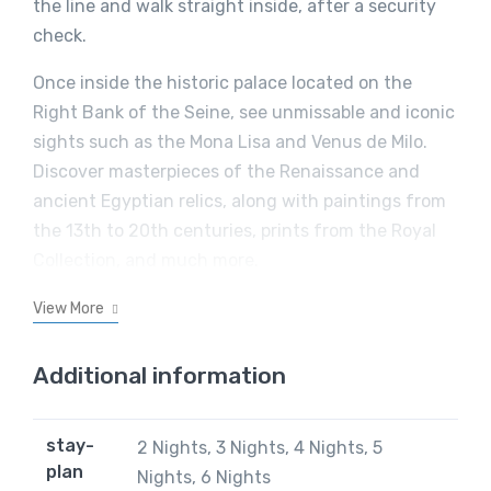
the line and walk straight inside, after a security
check.
Once inside the historic palace located on the
Right Bank of the Seine, see unmissable and iconic
sights such as the Mona Lisa and Venus de Milo.
Discover masterpieces of the Renaissance and
ancient Egyptian relics, along with paintings from
the 13th to 20th centuries, prints from the Royal
Collection, and much more.
View More
Additional information
stay-
2 Nights, 3 Nights, 4 Nights, 5
plan
Nights, 6 Nights