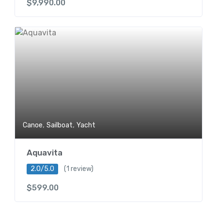
$
9,990.00
,
,
Canoe
Sailboat
Yacht
Aquavita
2.0/5.0
(1 review)
$
599.00