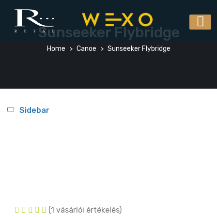
Sunseeker Flybridge
Home
Canoe
Sunseeker Flybridge
Sidebar
(
1
vásárlói értékelés)