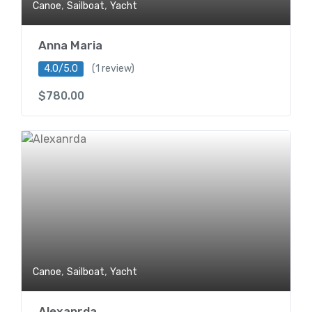
,
,
Canoe
Sailboat
Yacht
Anna Maria
4.0/5.0
(1 review)
$
780.00
,
,
Canoe
Sailboat
Yacht
Alexanrda