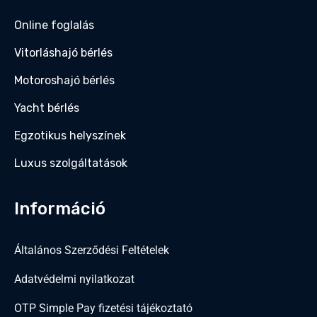
Online foglalás
Vitorláshajó bérlés
Motoroshajó bérlés
Empire Prestige Causeway Bay
Yacht bérlés
-
Greater London, United Kingdom
View on map
Egzotikus helyszínek
Luxus szolgáltatások
Excellent
4.0/5
Információ
(1 review)
$
480.00
–
$
999.00
Általános Szerződési Feltételek
Adatvédelmi nyilatkozat
OTP Simple Pay fizetési tájékoztató