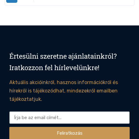
Értesülni szeretne ajánlatainkról?
Iratkozzon fel hírlevelünkre!
Aktuális akcióinkról, hasznos információkról és
Empire Prestige Causeway Bay
hírekről is tájékozódhat, mindezekről emailben
-
Greater London, United Kingdom
View on map
tájékoztatjuk.
Excellent
4.0/5
Feliratkozás
(1 review)