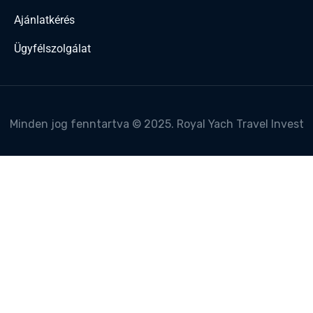
Ajánlatkérés
Ügyfélszolgálat
Minden jog fenntartva © 2025. Royal Yach Travel Invest
New Road Hotel
-
New York, United States
View on map
Excellent
4.0/5