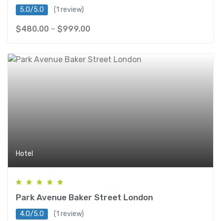
5.0/5.0
(1 review)
$
480.00
–
$
999.00
Hotel
Park Avenue Baker Street London
4.0/5.0
(1 review)