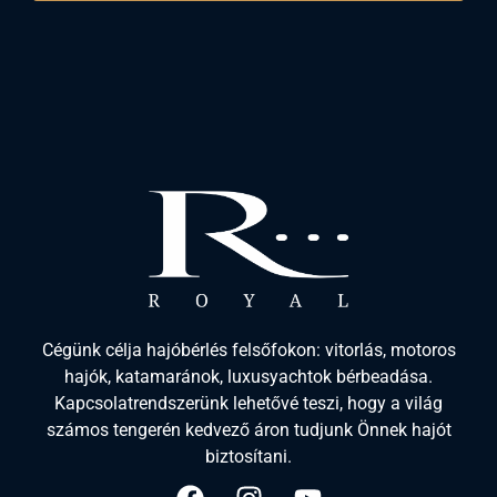
$
480.00
–
$
999.00
Alternative:
Cégünk célja hajóbérlés felsőfokon: vitorlás, motoros
hajók, katamaránok, luxusyachtok bérbeadása.
Kapcsolatrendszerünk lehetővé teszi, hogy a világ
számos tengerén kedvező áron tudjunk Önnek hajót
biztosítani.
Empire Prestige Causeway Bay