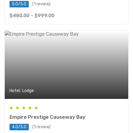
5.0/5.0
(1 review)
$
480.00
–
$
999.00
,
Hotel
Lodge
Empire Prestige Causeway Bay
4.0/5.0
(1 review)