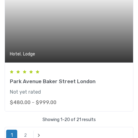
,
Hotel
Lodge
Park Avenue Baker Street London
Not yet rated
$
480.00
–
$
999.00
Showing 1–20 of 21 results
1
2
Next