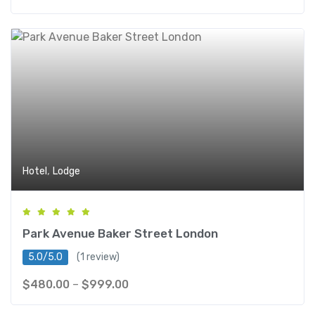
,
Hotel
Lodge
Park Avenue Baker Street London
5.0/5.0
(1 review)
$
480.00
–
$
999.00