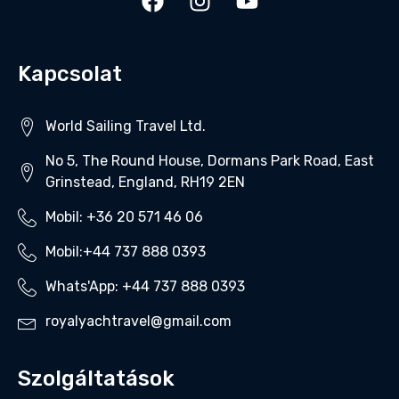
-
Greater London, United Kingdom
View on map
Kapcsolat
Exceptional
5.0/5
(1 review)
World Sailing Travel Ltd.
"The best hotel ever"
$
480.00
–
$
999.00
No 5, The Round House, Dormans Park Road, East
Grinstead, England, RH19 2EN
Mobil: +36 20 571 46 06‬
Mobil:+44 737 888 0393‬
Whats'App: +44 737 888 0393‬
royalyachtravel@gmail.com
Szolgáltatások