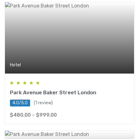
Hotel
Park Avenue Baker Street London
4.0/5.0
(1 review)
$
480.00
–
$
999.00