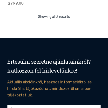
$
799.00
Showing all 2 results
Értesülni szeretne ajánlatainkról?
Iratkozzon fel hírlevelünkre!
Aktuális akcióinkról, hasznos információkról és
hírekről is tájékozódhat, mindezekről emailben
tájékoztatjuk.
Small-Group Blue Mountains Day Trip from
Sydney with River Cruise