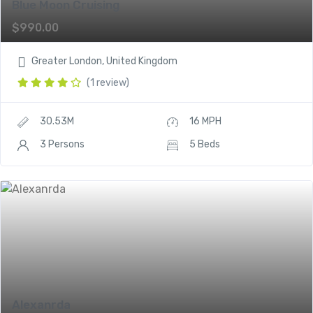
Blue Moon Cruising
$
990.00
Greater London, United Kingdom
(1 review)
30.53M
16 MPH
3 Persons
5 Beds
Alexanrda