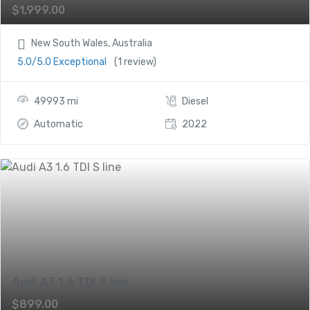
$
1,999.00
New South Wales, Australia
5.0/5.0 Exceptional
(1 review)
49993 mi
Diesel
Automatic
2022
Audi A3 1.6 TDI S line
$
899.00