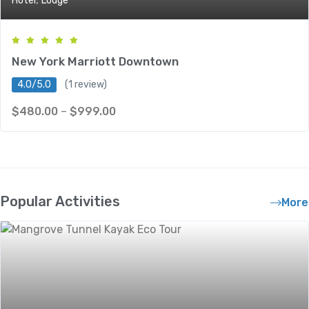
Hotel
Lodge
New York Marriott Downtown
4.0/5.0
(1 review)
$
480.00
–
$
999.00
Popular Activities
More