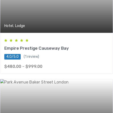
,
Hotel
Lodge
Empire Prestige Causeway Bay
4.0/5.0
(1 review)
$
480.00
–
$
999.00