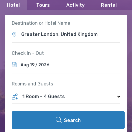
Hotel
Tours
Activity
Rental
Destination or Hotel Name
Greater London, United Kingdom
Check In - Out
Rooms and Guests
1 Room
-
4 Guests
Search