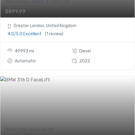
Mercedes-Benz A 200 CDI
$
899.99
Greater London, United Kingdom
4.0/5.0 Excellent
(1 review)
49993 mi
Diesel
Automatic
2022
BMW 316 D FaceLift