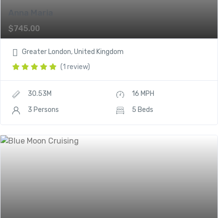
Anna Maria
$
745.00
Greater London, United Kingdom
(1 review)
30.53M
16 MPH
3 Persons
5 Beds