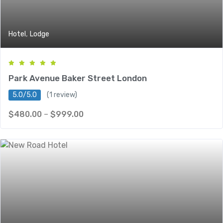
,
Hotel
Lodge
Park Avenue Baker Street London
5.0/5.0
(1 review)
$
480.00
–
$
999.00