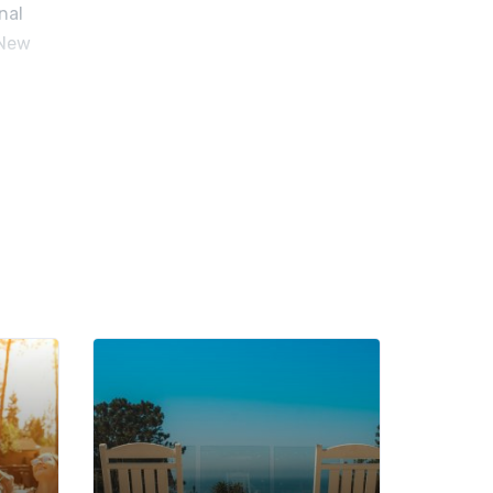
nal
 New