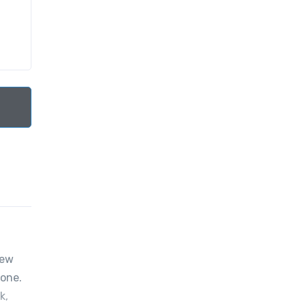
New
 one.
k,