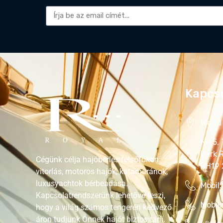
Alternative:
Kapcs
World 
No 5,
Park 
Cégünk célja hajóbérlés felsőfokon:
RH19
vitorlás, motoros hajók, katamaránok,
luxusyachtok bérbeadása.
Mobil:
Kapcsolatrendszerünk lehetővé teszi,
Mobil
hogy a világ számos tengerén kedvező
áron tudjunk Önnek hajót biztosítani.