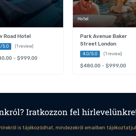
Hotel
 Road Hotel
Park Avenue Baker
Street London
0/5.0
(1 review)
4.0/5.0
(1 review)
80.00
–
$
999.00
$
480.00
–
$
999.00
nkról? Iratkozzon fel hírlevelünkre
 hírekről is tájékozódhat, mindezekről emailben tájékoztatju