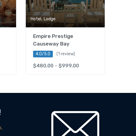
,
Hotel
Lodge
Empire Prestige
Causeway Bay
4.0/5.0
(1 review)
$
480.00
–
$
999.00
!
k.