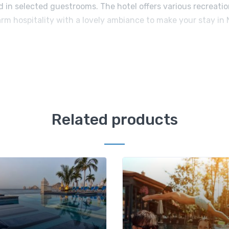
d in selected guestrooms. The hotel offers various recreatio
rm hospitality with a lovely ambiance to make your stay in
Related products