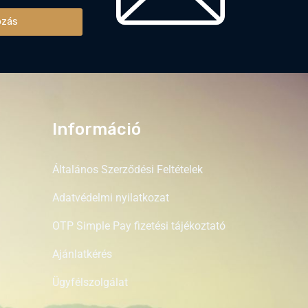
ozás
Információ
Általános Szerződési Feltételek
Adatvédelmi nyilatkozat
OTP Simple Pay fizetési tájékoztató
Ajánlatkérés
Ügyfélszolgálat