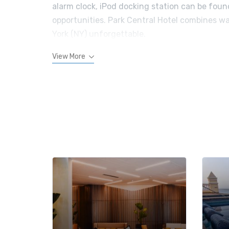
alarm clock, iPod docking station can be foun
opportunities. Park Central Hotel combines wa
York (NY) unforgettable.
View More