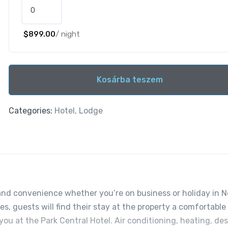
$
899.00
/ night
Kosárba teszem
Alternative:
Categories:
Hotel
,
Lodge
 and convenience whether you’re on business or holiday in 
es, guests will find their stay at the property a comfortable
ou at the Park Central Hotel. Air conditioning, heating, des