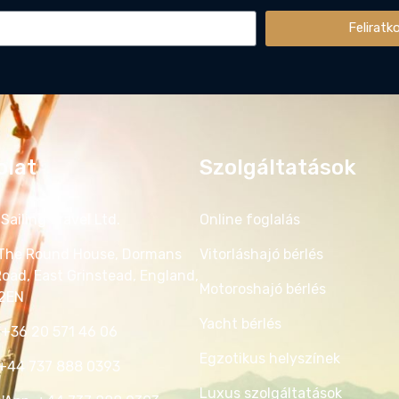
Feliratk
olat
Szolgáltatások
Sailing Travel Ltd.
Online foglalás
 The Round House, Dormans
Vitorláshajó bérlés
Road, East Grinstead, England,
Motoroshajó bérlés
 2EN
Yacht bérlés
 +36 20 571 46 06‬
Egzotikus helyszínek
:+44 737 888 0393‬
Luxus szolgáltatások