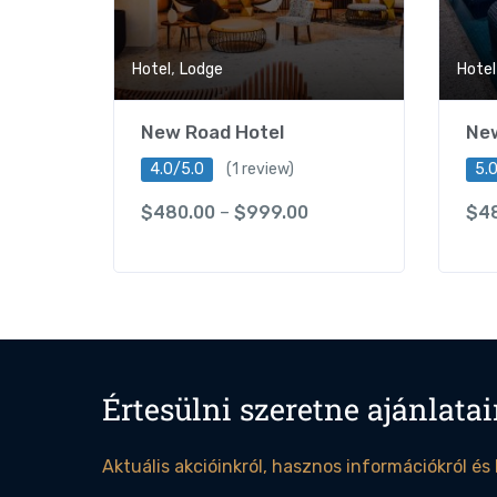
,
Hotel
Lodge
Hotel
New Road Hotel
New
4.0/5.0
(1 review)
5.
$
480.00
–
$
999.00
$
4
Értesülni szeretne ajánlatai
Aktuális akcióinkról, hasznos információkról és