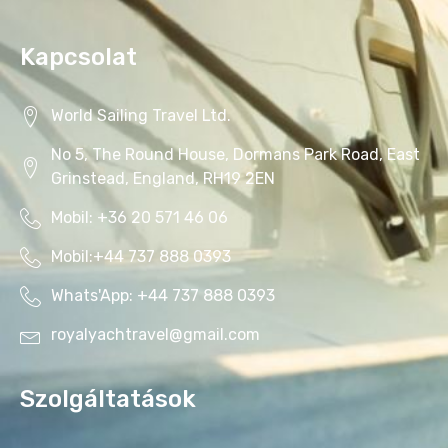
Kapcsolat
World Sailing Travel Ltd.
No 5, The Round House, Dormans Park Road, East
Grinstead, England, RH19 2EN
Mobil: +36 20 571 46 06‬
Mobil:+44 737 888 0393‬
Whats'App: +44 737 888 0393‬
royalyachtravel@gmail.com
Szolgáltatások