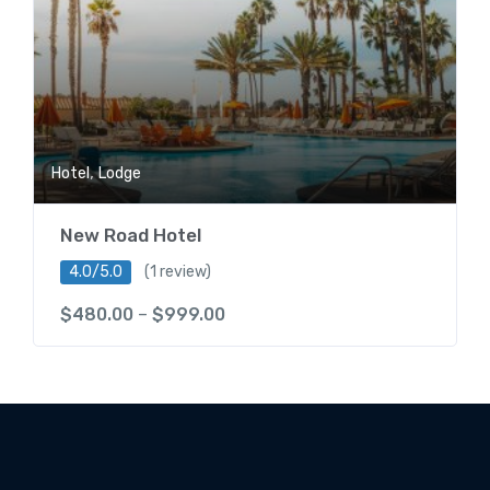
,
Hotel
Lodge
New Road Hotel
4.0/5.0
(1 review)
$
480.00
–
$
999.00