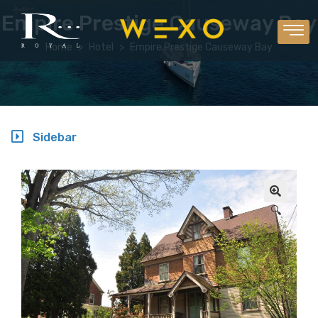
Empire Prestige Causeway Bay
Home
Hotel
Empire Prestige Causeway Bay
Sidebar
🔍