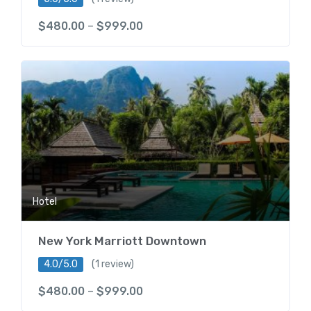
$
480.00
–
$
999.00
Hotel
New York Marriott Downtown
4.0/5.0
(1 review)
$
480.00
–
$
999.00