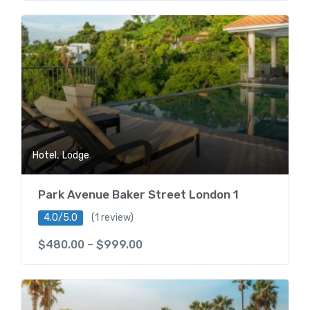
,
Hotel
Lodge
Park Avenue Baker Street London 1
4.0/5.0
(1 review)
$
480.00
–
$
999.00