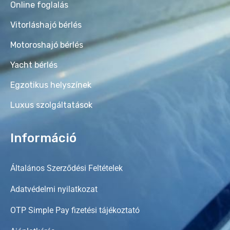
Online foglalás
Vitorláshajó bérlés
Motoroshajó bérlés
Yacht bérlés
Egzotikus helyszínek
Luxus szolgáltatások
Információ
Általános Szerződési Feltételek
Adatvédelmi nyilatkozat
OTP Simple Pay fizetési tájékoztató