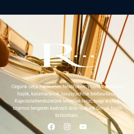
Cégünk célja hajóbérlés felsőfokon: vitorlás, motoros
hajók, katamaránok, luxusyachtok bérbeadása.
Kapcsolatrendszerünk lehetővé teszi, hogy a világ
számos tengerén kedvező áron tudjunk Önnek hajót
biztosítani.