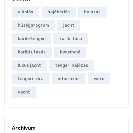
ajánlás
hajóbérlés
hajózás
hűségprogram
jacht
karib-tenger
karibi túra
karibi utazás
luxushajó
luxus jacht
tengeri hajózás
tengeri túra
vitorlázás
wexo
yacht
Archívum