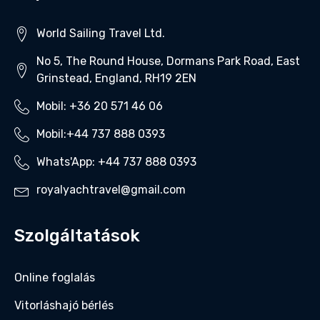
World Sailing Travel Ltd.
No 5, The Round House, Dormans Park Road, East
Grinstead, England, RH19 2EN
Mobil: +36 20 571 46 06‬
Mobil:+44 737 888 0393‬
Whats'App: +44 737 888 0393‬
royalyachtravel@gmail.com
Szolgáltatások
Online foglalás
Vitorláshajó bérlés