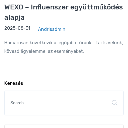
WEXO – Influenszer együttműködés
alapja
2025-08-31
2025-08-31
Andrisadmin
Hamarosan következik a legújabb túránk… Tarts velünk,
kövesd figyelemmel az eseményeket.
Keresés