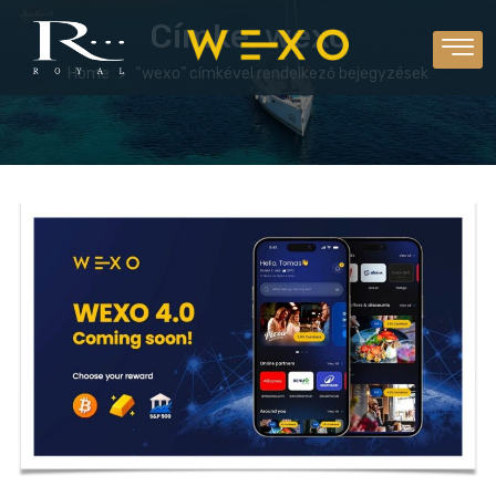
Címke:
wexo
Home
“wexo” címkével rendelkező bejegyzések