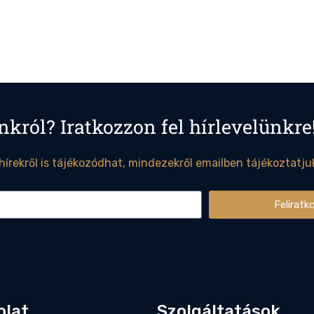
nkról? Iratkozzon fel hírlevelünkre
 hírekről is tájékozódhat, mindezekről emailben tájékoztatju
Feliratk
olat
Szolgáltatások