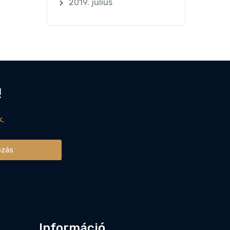
2019. július
!
k.
ozás
Információ