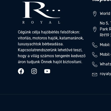
World 
No 5,
Park 
Cégünk célja hajóbérlés felsőfokon:
RH19
vitorlás, motoros hajók, katamaránok,
luxusyachtok bérbeadása.
Mobil:
Kapcsolatrendszerünk lehetővé teszi,
Mobil
hogy a világ számos tengerén kedvező
áron tudjunk Önnek hajót biztosítani.
Whats
royal