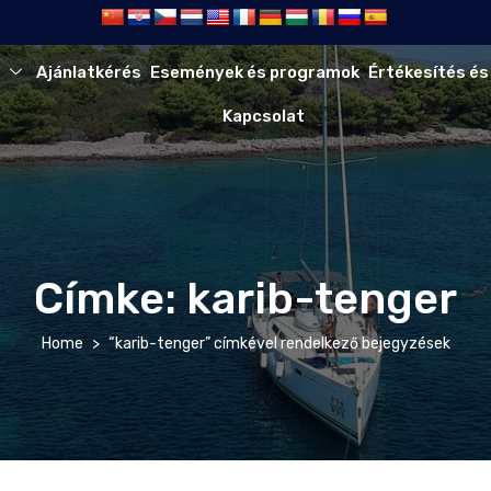
Ajánlatkérés
Események és programok
Értékesítés és
Kapcsolat
Címke:
karib-tenger
Home
“karib-tenger” címkével rendelkező bejegyzések