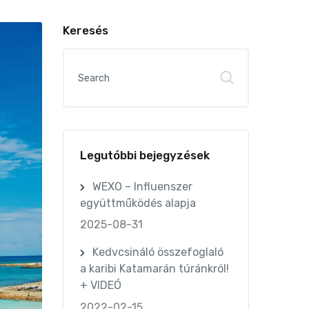
Keresés
Legutóbbi bejegyzések
WEXO – Influenszer
együttműködés alapja
2025-08-31
Kedvcsináló összefoglaló
a karibi Katamarán túránkról!
+ VIDEÓ
2022-02-15