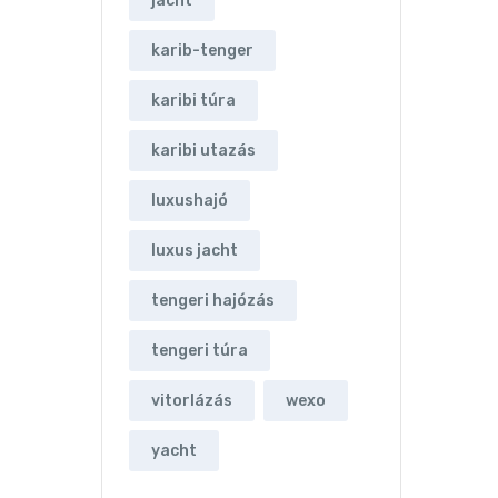
jacht
karib-tenger
karibi túra
karibi utazás
luxushajó
luxus jacht
tengeri hajózás
tengeri túra
vitorlázás
wexo
yacht