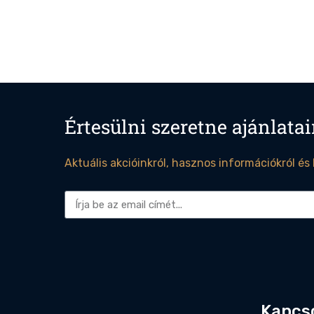
Értesülni szeretne ajánlatai
Aktuális akcióinkról, hasznos információkról és
Alternative:
Kapcs