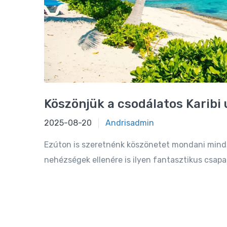
Köszönjük a csodálatos Karibi 
2021-08-05
2025-08-20
Andrisadmin
Ezúton is szeretnénk köszönetet mondani minde
nehézségek ellenére is ilyen fantasztikus csapat