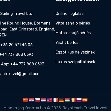
Sailing Travel Ltd.
Online foglalás
 The Round House, Dormans
Vitorláshajó bérlés
Road, East Grinstead, England,
Motoroshajó bérlés
 2EN
Yacht bérlés
 +36 20 571 46 06‬
Egzotikus helyszínek
:+44 737 888 0393‬
Luxus szolgáltatások
'App: +44 737 888 0393‬
yachtravel@gmail.com
Minden jog fenntartva © 2025. Royal Yach Travel Invest