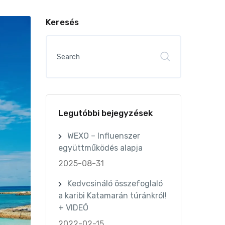
Keresés
Legutóbbi bejegyzések
WEXO – Influenszer
együttműködés alapja
2025-08-31
Kedvcsináló összefoglaló
a karibi Katamarán túránkról!
+ VIDEÓ
2022-02-15