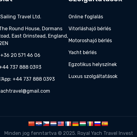
Sailing Travel Ltd.
Online foglalás
 The Round House, Dormans
Vitorláshajó bérlés
Road, East Grinstead, England,
Motoroshajó bérlés
 2EN
Yacht bérlés
 +36 20 571 46 06‬
Egzotikus helyszínek
:+44 737 888 0393‬
Luxus szolgáltatások
'App: +44 737 888 0393‬
yachtravel@gmail.com
Minden jog fenntartva © 2025. Royal Yach Travel Invest