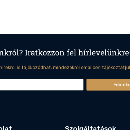
nkról? Iratkozzon fel hírlevelünkre
 hírekről is tájékozódhat, mindezekről emailben tájékoztatju
Feliratk
olat
Szolgáltatások