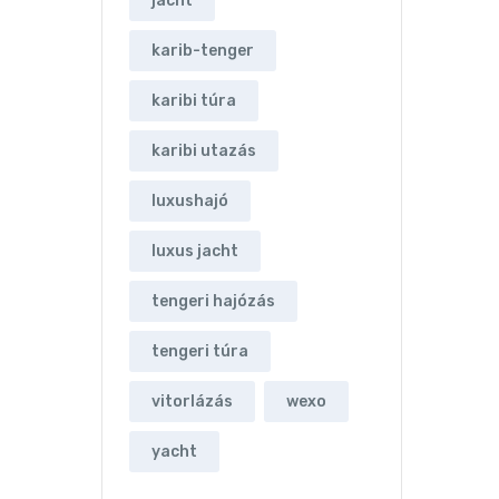
jacht
karib-tenger
karibi túra
karibi utazás
luxushajó
luxus jacht
tengeri hajózás
tengeri túra
vitorlázás
wexo
yacht