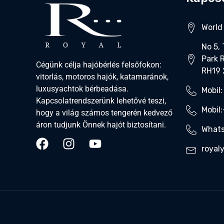
World 
No 5,
Park 
Cégünk célja hajóbérlés felsőfokon:
RH19
vitorlás, motoros hajók, katamaránok,
luxusyachtok bérbeadása.
Mobil:
Kapcsolatrendszerünk lehetővé teszi,
Mobil
hogy a világ számos tengerén kedvező
áron tudjunk Önnek hajót biztosítani.
Whats
royal