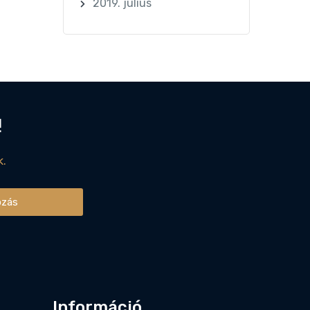
2019. július
!
k.
ozás
Információ