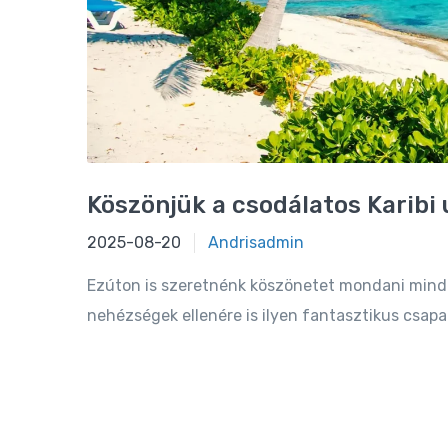
Köszönjük a csodálatos Karibi 
2021-08-05
2025-08-20
Andrisadmin
Ezúton is szeretnénk köszönetet mondani minde
nehézségek ellenére is ilyen fantasztikus csapat