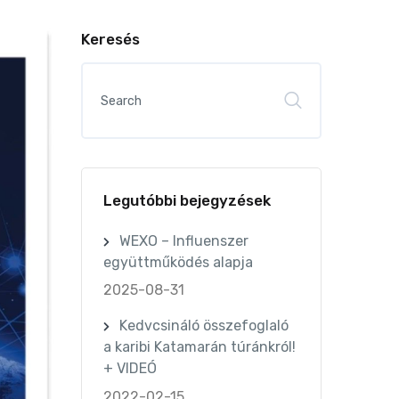
Keresés
Legutóbbi bejegyzések
WEXO – Influenszer
együttműködés alapja
2025-08-31
Kedvcsináló összefoglaló
a karibi Katamarán túránkról!
+ VIDEÓ
2022-02-15