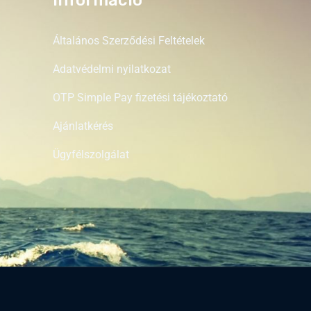
Általános Szerződési Feltételek
Adatvédelmi nyilatkozat
OTP Simple Pay fizetési tájékoztató
Ajánlatkérés
Ügyfélszolgálat