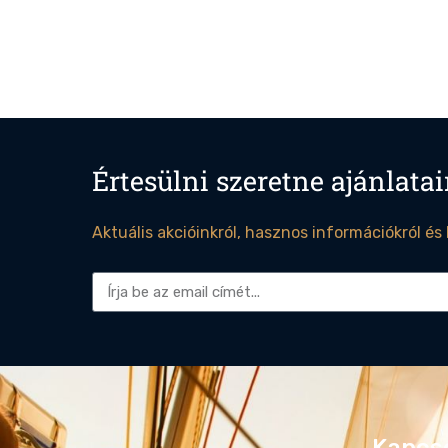
Értesülni szeretne ajánlatai
Aktuális akcióinkról, hasznos információkról és
Alternative:
Kapcs