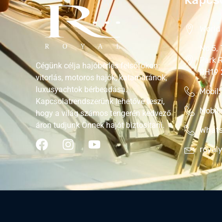
World 
No 5,
Park 
Cégünk célja hajóbérlés felsőfokon:
RH19
vitorlás, motoros hajók, katamaránok,
luxusyachtok bérbeadása.
Mobil:
Kapcsolatrendszerünk lehetővé teszi,
Mobil
hogy a világ számos tengerén kedvező
áron tudjunk Önnek hajót biztosítani.
Whats
royal