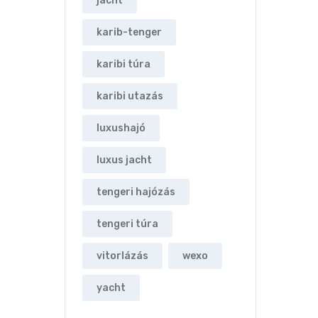
jacht
karib-tenger
karibi túra
karibi utazás
luxushajó
luxus jacht
tengeri hajózás
tengeri túra
vitorlázás
wexo
yacht