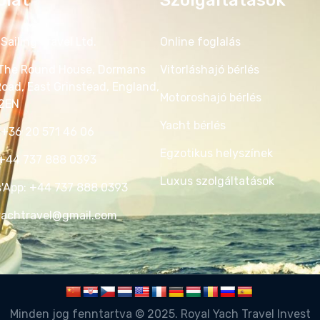
Sailing Travel Ltd.
Online foglalás
 The Round House, Dormans
Vitorláshajó bérlés
Road, East Grinstead, England,
Motoroshajó bérlés
 2EN
Yacht bérlés
 +36 20 571 46 06‬
Egzotikus helyszínek
:+44 737 888 0393‬
Luxus szolgáltatások
'App: +44 737 888 0393‬
yachtravel@gmail.com
Minden jog fenntartva © 2025. Royal Yach Travel Invest