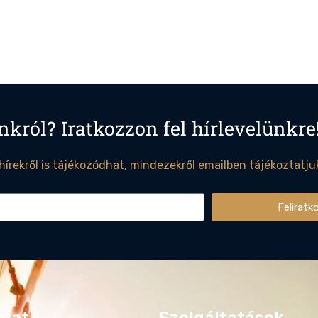
nkról? Iratkozzon fel hírlevelünkre
 hírekről is tájékozódhat, mindezekről emailben tájékoztatju
Feliratk
olat
Szolgáltatások