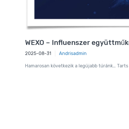
WEXO – Influenszer együttműko
2025-08-31
2025-08-31
Andrisadmin
Hamarosan következik a legújabb túránk… Tarts