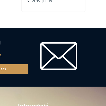
2019. július
!
k.
ozás
Információ