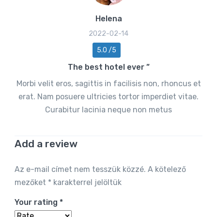
Helena
2022-02-14
5.0 /5
The best hotel ever ”
Morbi velit eros, sagittis in facilisis non, rhoncus et
erat. Nam posuere ultricies tortor imperdiet vitae.
Curabitur lacinia neque non metus
Add a review
Alternative:
Az e-mail címet nem tesszük közzé.
A kötelező
mezőket
*
karakterrel jelöltük
Your rating
*