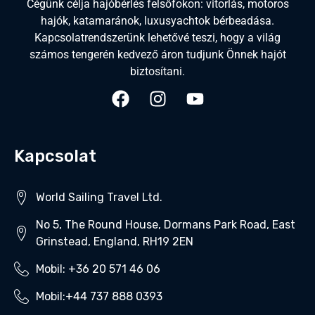
Cégünk célja hajóbérlés felsőfokon: vitorlás, motoros
hajók, katamaránok, luxusyachtok bérbeadása.
Kapcsolatrendszerünk lehetővé teszi, hogy a világ
számos tengerén kedvező áron tudjunk Önnek hajót
biztosítani.
Kapcsolat
World Sailing Travel Ltd.
No 5, The Round House, Dormans Park Road, East
Grinstead, England, RH19 2EN
Mobil: +36 20 571 46 06‬
Mobil:+44 737 888 0393‬