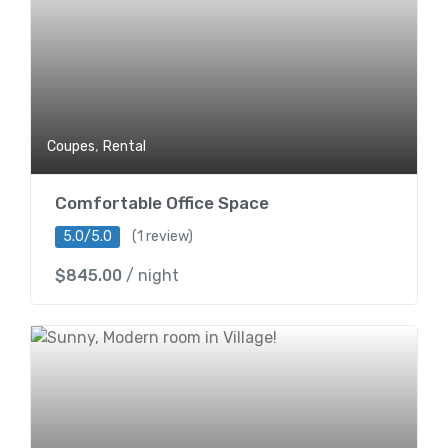
,
Coupes
Rental
Comfortable Office Space
5.0/5.0
(1 review)
$
845.00
/ night