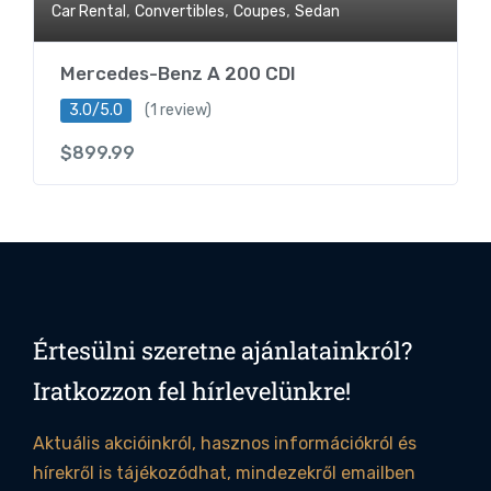
,
,
,
Car Rental
Convertibles
Coupes
Sedan
Mercedes-Benz A 200 CDI
3.0/5.0
(1 review)
$
899.99
Értesülni szeretne ajánlatainkról?
Iratkozzon fel hírlevelünkre!
Aktuális akcióinkról, hasznos információkról és
hírekről is tájékozódhat, mindezekről emailben